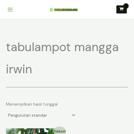
Lewati
ke
konten
tabulampot mangga
irwin
Menampilkan hasil tunggal
Diskon!