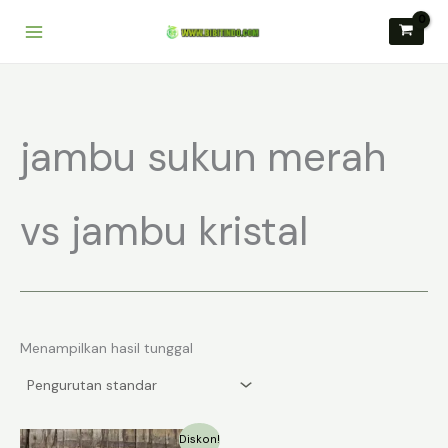
Lewati
ke
konten
jambu sukun merah
vs jambu kristal
Menampilkan hasil tunggal
Diskon!