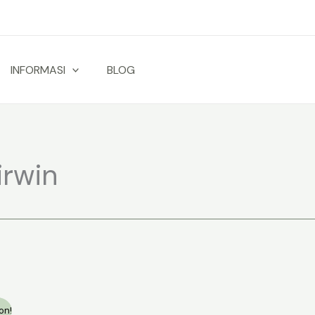
INFORMASI
BLOG
irwin
on!