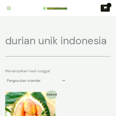
Lewati
ke
konten
durian unik indonesia
Menampilkan hasil tunggal
Diskon!