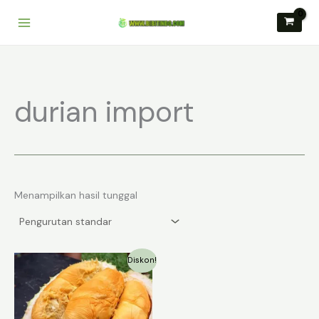
Lewati
ke
konten
durian import
Menampilkan hasil tunggal
Diskon!