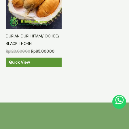
DURIAN DURI HITAM/ OCHEE/
BLACK THORN
Harga
Harga
Rp
120,000.00
Rp
85,000.00
aslinya
saat
adalah:
ini
Quick View
Rp120,000.00.
adalah:
Rp85,000.00.