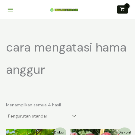
Lewati
ke
konten
cara mengatasi hama
anggur
Menampilkan semua 4 hasil
Diskon!
Diskon!