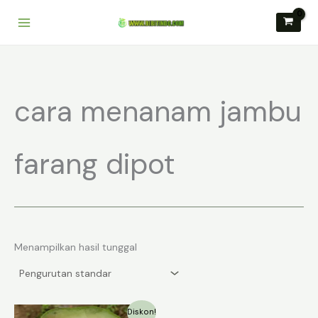
Lewati
ke
konten
cara menanam jambu
farang dipot
Menampilkan hasil tunggal
Diskon!