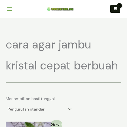
Lewati
ke
konten
cara agar jambu
kristal cepat berbuah
Menampilkan hasil tunggal
Diskon!